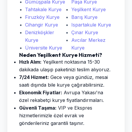
Gümüşpala Kurye
Paşa Kurye
Tahtakale Kurye
Yeşilkent Kurye
Firuzköy Kurye
Barış Kurye
Cihangir Kurye
Ispartakule Kurye
Denizköşkler
Çınar Kurye
Kurye
Avcılar Merkez
Üniversite Kurye
Kurye
Neden Yeşilkent Kurye Hizmeti?
Hızlı Alım:
Yeşilkent noktasına 15-30
dakikada ulaşıp paketinizi teslim alıyoruz.
7/24 Hizmet:
Gece veya gündüz, mesai
saati dışında bile kurye çağırabilirsiniz.
Ekonomik Fiyatlar:
Avrupa Yakası'na
özel rekabetçi kurye fiyatlandırmaları.
Güvenli Taşıma:
VIP ve Ekspres
hizmetlerimizle özel evrak ve
gönderileriniz garantili taşınır.