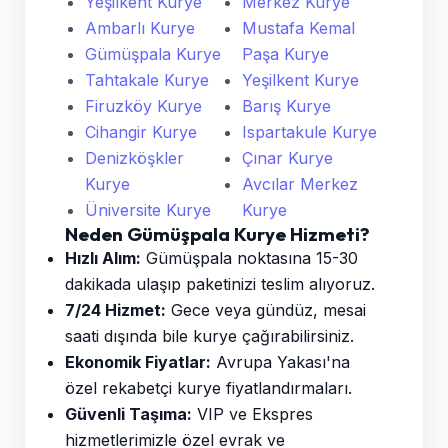
Yeşilkent Kurye
Merkez Kurye
Ambarlı Kurye
Mustafa Kemal
Gümüşpala Kurye
Paşa Kurye
Tahtakale Kurye
Yeşilkent Kurye
Firuzköy Kurye
Barış Kurye
Cihangir Kurye
Ispartakule Kurye
Denizköşkler
Çınar Kurye
Kurye
Avcılar Merkez
Üniversite Kurye
Kurye
Neden Gümüşpala Kurye Hizmeti?
Hızlı Alım:
Gümüşpala noktasına 15-30
dakikada ulaşıp paketinizi teslim alıyoruz.
7/24 Hizmet:
Gece veya gündüz, mesai
saati dışında bile kurye çağırabilirsiniz.
Ekonomik Fiyatlar:
Avrupa Yakası'na
özel rekabetçi kurye fiyatlandırmaları.
Güvenli Taşıma:
VIP ve Ekspres
hizmetlerimizle özel evrak ve