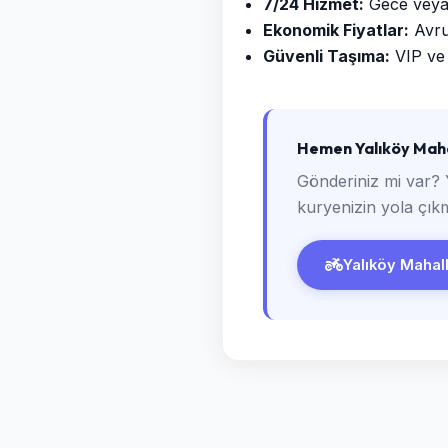
7/24 Hizmet:
Gece veya g
Ekonomik Fiyatlar:
Avrup
Güvenli Taşıma:
VIP ve 
Hemen Yalıköy Maha
Gönderiniz mi var? 
kuryenizin yola çıkm
Yalıköy Mahalle