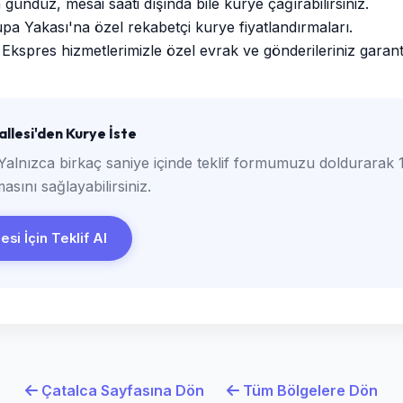
ündüz, mesai saati dışında bile kurye çağırabilirsiniz.
a Yakası'na özel rekabetçi kurye fiyatlandırmaları.
Ekspres hizmetlerimizle özel evrak ve gönderileriniz garantili
llesi'den Kurye İste
Yalnızca birkaç saniye içinde teklif formumuzu doldurarak 1
asını sağlayabilirsiniz.
si İçin Teklif Al
Çatalca Sayfasına Dön
Tüm Bölgelere Dön