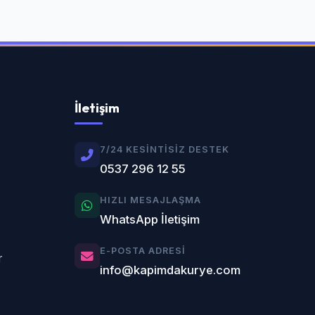
İletişim
7/24 KESINTISIZ DESTEK
0537 296 12 55
HIZLI MESAJLAŞMA
WhatsApp İletişim
E-POSTA ADRESI
r
info@kapimdakurye.com