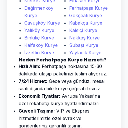
Merkez Kurye
Elbasan Kurye
Değirmenköy
Ferhatpaşa Kurye
Kurye
Gökçeali Kurye
Çavuşköy Kurye
Kabakça Kurye
Yalıköy Kurye
Kaleiçi Kurye
Binkılıç Kurye
Nakkaş Kurye
Kalfaköy Kurye
Subaşı Kurye
İzzettin Kurye
Yaylacık Kurye
Neden Ferhatpaşa Kurye Hizmeti?
Hızlı Alım:
Ferhatpaşa noktasına 15-30
dakikada ulaşıp paketinizi teslim alıyoruz.
7/24 Hizmet:
Gece veya gündüz, mesai
saati dışında bile kurye çağırabilirsiniz.
Ekonomik Fiyatlar:
Avrupa Yakası'na
özel rekabetçi kurye fiyatlandırmaları.
Güvenli Taşıma:
VIP ve Ekspres
hizmetlerimizle özel evrak ve
gönderileriniz garantili taşınır.