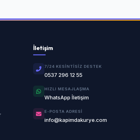
İletişim
7/24 KESINTISIZ DESTEK
0537 296 12 55
HIZLI MESAJLAŞMA
WhatsApp İletişim
E-POSTA ADRESI
r
info@kapimdakurye.com