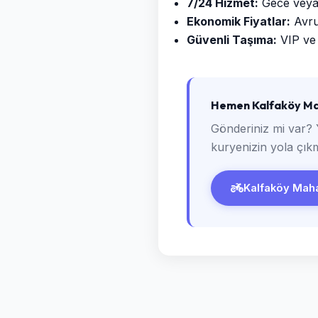
7/24 Hizmet:
Gece veya g
Ekonomik Fiyatlar:
Avrup
Güvenli Taşıma:
VIP ve 
Hemen Kalfaköy Mah
Gönderiniz mi var? 
kuryenizin yola çıkm
Kalfaköy Mahal