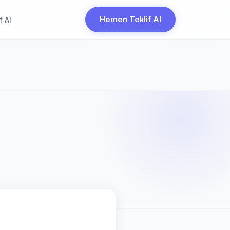
Hemen Teklif Al
f Al
.