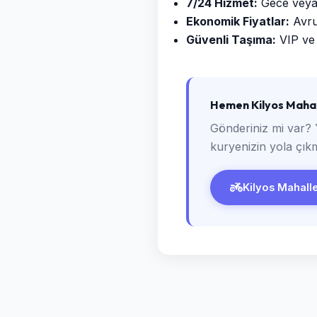
7/24 Hizmet:
Gece veya g
Ekonomik Fiyatlar:
Avrup
Güvenli Taşıma:
VIP ve 
Hemen Kilyos Mahall
Gönderiniz mi var? 
kuryenizin yola çıkm
Kilyos Mahalles