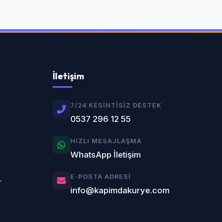
İletişim
7/24 KESINTISIZ DESTEK
0537 296 12 55
HIZLI MESAJLAŞMA
WhatsApp İletişim
E-POSTA ADRESI
r
info@kapimdakurye.com