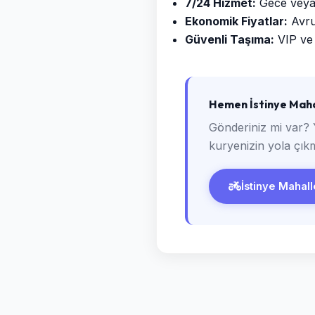
7/24 Hizmet:
Gece veya g
Ekonomik Fiyatlar:
Avrup
Güvenli Taşıma:
VIP ve 
Hemen İstinye Mahal
Gönderiniz mi var? 
kuryenizin yola çıkm
İstinye Mahalle