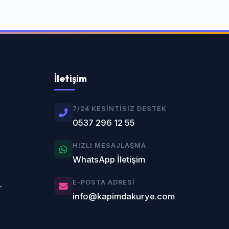
İletişim
7/24 KESINTISIZ DESTEK
0537 296 12 55
HIZLI MESAJLAŞMA
WhatsApp İletişim
E-POSTA ADRESI
r
info@kapimdakurye.com