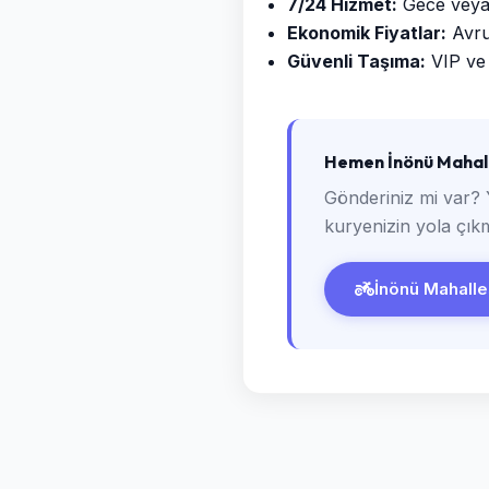
7/24 Hizmet:
Gece veya g
Ekonomik Fiyatlar:
Avrup
Güvenli Taşıma:
VIP ve 
Hemen İnönü Mahall
Gönderiniz mi var? 
kuryenizin yola çıkm
İnönü Mahalles