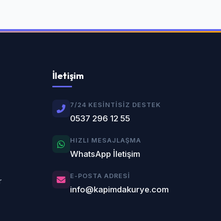
İletişim
7/24 KESINTISIZ DESTEK
0537 296 12 55
HIZLI MESAJLAŞMA
WhatsApp İletişim
E-POSTA ADRESI
r
info@kapimdakurye.com