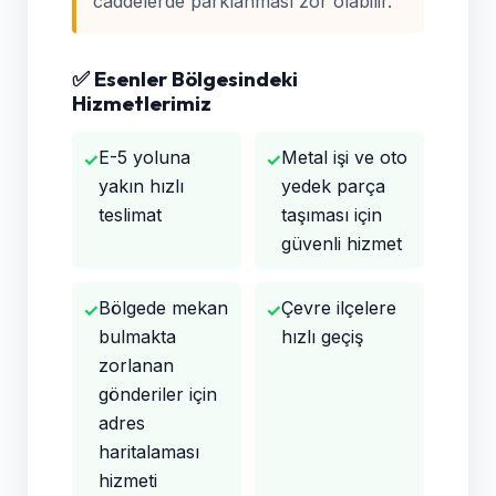
caddelerde parklanması zor olabilir.
✅ Esenler Bölgesindeki
Hizmetlerimiz
E-5 yoluna
Metal işi ve oto
✓
✓
yakın hızlı
yedek parça
teslimat
taşıması için
güvenli hizmet
Bölgede mekan
Çevre ilçelere
✓
✓
bulmakta
hızlı geçiş
zorlanan
gönderiler için
adres
haritalaması
hizmeti