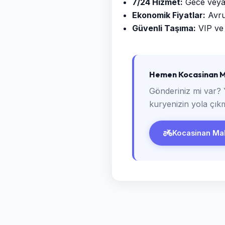
7/24 Hizmet:
Gece veya g
Ekonomik Fiyatlar:
Avrup
Güvenli Taşıma:
VIP ve 
Hemen Kocasinan Ma
Gönderiniz mi var? 
kuryenizin yola çıkm
Kocasinan Maha