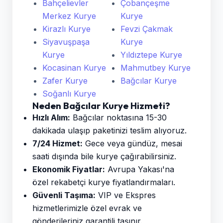
Bahçelievler
Çobançeşme
Merkez Kurye
Kurye
Kirazlı Kurye
Fevzi Çakmak
Siyavuşpaşa
Kurye
Kurye
Yıldıztepe Kurye
Kocasinan Kurye
Mahmutbey Kurye
Zafer Kurye
Bağcılar Kurye
Soğanlı Kurye
Neden Bağcılar Kurye Hizmeti?
Hızlı Alım:
Bağcılar noktasına 15-30
dakikada ulaşıp paketinizi teslim alıyoruz.
7/24 Hizmet:
Gece veya gündüz, mesai
saati dışında bile kurye çağırabilirsiniz.
Ekonomik Fiyatlar:
Avrupa Yakası'na
özel rekabetçi kurye fiyatlandırmaları.
Güvenli Taşıma:
VIP ve Ekspres
hizmetlerimizle özel evrak ve
gönderileriniz garantili taşınır.