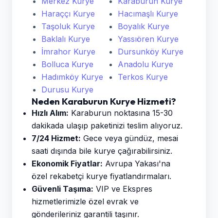
Merkez Kurye
Karaburun Kurye
Haraççı Kurye
Hacımaşlı Kurye
Taşoluk Kurye
Boyalık Kurye
Baklalı Kurye
Yassıören Kurye
İmrahor Kurye
Dursunköy Kurye
Bolluca Kurye
Anadolu Kurye
Hadımköy Kurye
Terkos Kurye
Durusu Kurye
Neden Karaburun Kurye Hizmeti?
Hızlı Alım:
Karaburun noktasına 15-30
dakikada ulaşıp paketinizi teslim alıyoruz.
7/24 Hizmet:
Gece veya gündüz, mesai
saati dışında bile kurye çağırabilirsiniz.
Ekonomik Fiyatlar:
Avrupa Yakası'na
özel rekabetçi kurye fiyatlandırmaları.
Güvenli Taşıma:
VIP ve Ekspres
hizmetlerimizle özel evrak ve
gönderileriniz garantili taşınır.