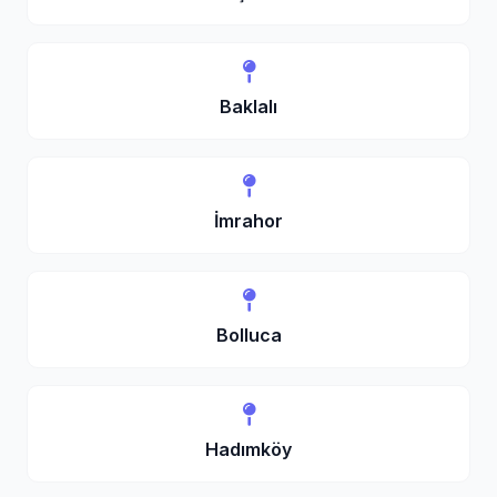
Baklalı
İmrahor
Bolluca
Hadımköy