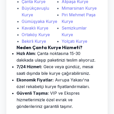
Çanta Kurye
Alipaşa Kurye
Büyükçavuşlu
Mimarsinan Kurye
Kurye
Piri Mehmet Paşa
Gümüşyaka Kurye
Kurye
Kavaklı Kurye
Semizkumlar
Ortaköy Kurye
Kurye
Bekirli Kurye
Yolçatı Kurye
Neden Çanta Kurye Hizmeti?
Hızlı Alım:
Çanta noktasına 15-30
dakikada ulaşıp paketinizi teslim alıyoruz.
7/24 Hizmet:
Gece veya gündüz, mesai
saati dışında bile kurye çağırabilirsiniz.
Ekonomik Fiyatlar:
Avrupa Yakası'na
özel rekabetçi kurye fiyatlandırmaları.
Güvenli Taşıma:
VIP ve Ekspres
hizmetlerimizle özel evrak ve
gönderileriniz garantili taşınır.