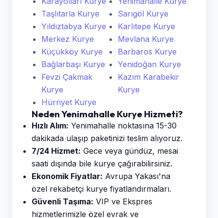
Karayolları Kurye
Yenimahalle Kurye
Taşlıtarla Kurye
Sarıgöl Kurye
Yıldıztabya Kurye
Karlıtepe Kurye
Merkez Kurye
Mevlana Kurye
Küçükköy Kurye
Barbaros Kurye
Bağlarbaşı Kurye
Yenidoğan Kurye
Fevzi Çakmak
Kazım Karabekir
Kurye
Kurye
Hürriyet Kurye
Neden Yenimahalle Kurye Hizmeti?
Hızlı Alım:
Yenimahalle noktasına 15-30
dakikada ulaşıp paketinizi teslim alıyoruz.
7/24 Hizmet:
Gece veya gündüz, mesai
saati dışında bile kurye çağırabilirsiniz.
Ekonomik Fiyatlar:
Avrupa Yakası'na
özel rekabetçi kurye fiyatlandırmaları.
Güvenli Taşıma:
VIP ve Ekspres
hizmetlerimizle özel evrak ve