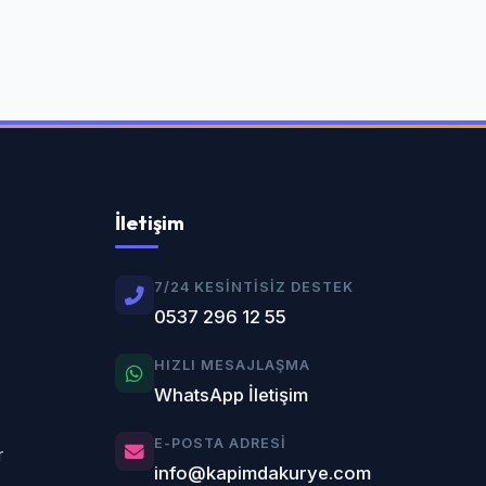
İletişim
7/24 KESINTISIZ DESTEK
0537 296 12 55
HIZLI MESAJLAŞMA
WhatsApp İletişim
E-POSTA ADRESI
r
info@kapimdakurye.com