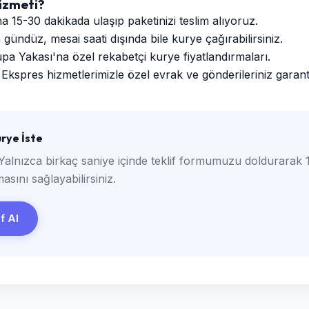
izmeti?
a 15-30 dakikada ulaşıp paketinizi teslim alıyoruz.
ündüz, mesai saati dışında bile kurye çağırabilirsiniz.
a Yakası'na özel rekabetçi kurye fiyatlandırmaları.
Ekspres hizmetlerimizle özel evrak ve gönderileriniz garantili
rye İste
Yalnızca birkaç saniye içinde teklif formumuzu doldurarak 1
asını sağlayabilirsiniz.
if Al