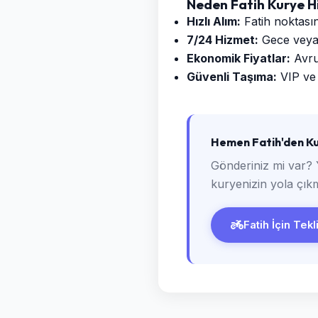
Neden Fatih Kurye H
Hızlı Alım:
Fatih noktasın
7/24 Hizmet:
Gece veya g
Ekonomik Fiyatlar:
Avrup
Güvenli Taşıma:
VIP ve 
Hemen Fatih'den Ku
Gönderiniz mi var? 
kuryenizin yola çıkm
Fatih İçin Tekl