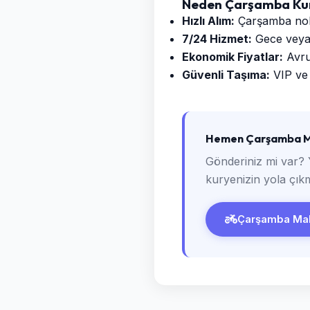
Neden Çarşamba Kur
Hızlı Alım:
Çarşamba nokta
7/24 Hizmet:
Gece veya g
Ekonomik Fiyatlar:
Avrup
Güvenli Taşıma:
VIP ve 
Hemen Çarşamba Ma
Gönderiniz mi var? 
kuryenizin yola çıkm
Çarşamba Mahal