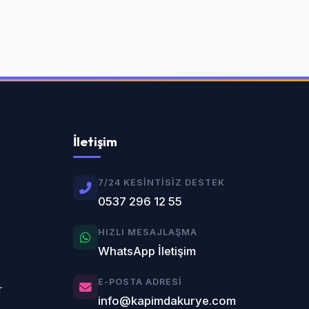
İletişim
7/24 KESINTISIZ DESTEK
0537 296 12 55
HIZLI MESAJLAŞMA
WhatsApp İletişim
E-POSTA ADRESI
r
info@kapimdakurye.com