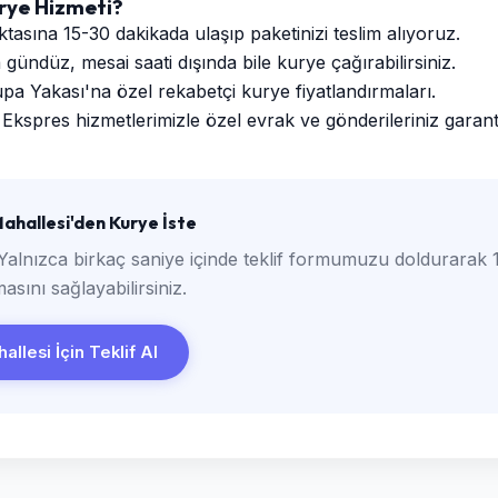
ye Hizmeti?
sına 15-30 dakikada ulaşıp paketinizi teslim alıyoruz.
ündüz, mesai saati dışında bile kurye çağırabilirsiniz.
a Yakası'na özel rekabetçi kurye fiyatlandırmaları.
Ekspres hizmetlerimizle özel evrak ve gönderileriniz garantili
hallesi'den Kurye İste
Yalnızca birkaç saniye içinde teklif formumuzu doldurarak 1
asını sağlayabilirsiniz.
lesi İçin Teklif Al