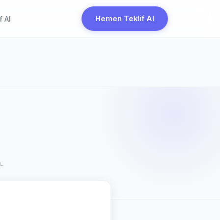
Hemen Teklif Al
f Al
.