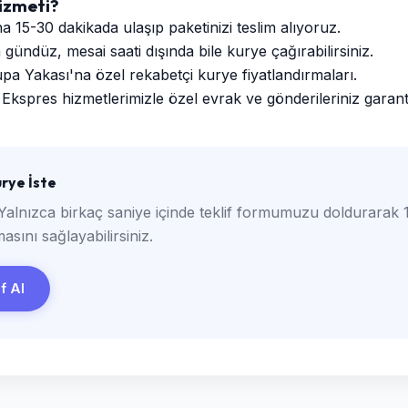
izmeti?
a 15-30 dakikada ulaşıp paketinizi teslim alıyoruz.
ündüz, mesai saati dışında bile kurye çağırabilirsiniz.
a Yakası'na özel rekabetçi kurye fiyatlandırmaları.
Ekspres hizmetlerimizle özel evrak ve gönderileriniz garantili
rye İste
Yalnızca birkaç saniye içinde teklif formumuzu doldurarak 1
asını sağlayabilirsiniz.
if Al