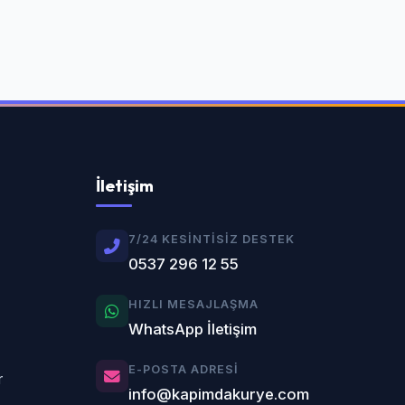
İletişim
7/24 KESINTISIZ DESTEK
0537 296 12 55
HIZLI MESAJLAŞMA
WhatsApp İletişim
E-POSTA ADRESI
r
info@kapimdakurye.com