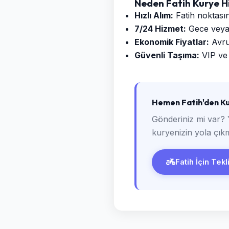
Neden Fatih Kurye H
Hızlı Alım:
Fatih noktasın
7/24 Hizmet:
Gece veya g
Ekonomik Fiyatlar:
Avrup
Güvenli Taşıma:
VIP ve 
Hemen Fatih'den Ku
Gönderiniz mi var? 
kuryenizin yola çıkm
Fatih İçin Tekl