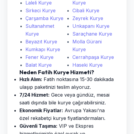
Laleli Kurye
Kurye
Sirkeci Kurye
Cibali Kurye
Çarşamba Kurye
Zeyrek Kurye
Sultanahmet
Unkapanı Kurye
Kurye
Saraçhane Kurye
Beyazıt Kurye
Molla Gürani
Kumkapı Kurye
Kurye
Fener Kurye
Cerrahpaşa Kurye
Balat Kurye
Haseki Kurye
Neden Fatih Kurye Hizmeti?
Hızlı Alım:
Fatih noktasına 15-30 dakikada
ulaşıp paketinizi teslim alıyoruz.
7/24 Hizmet:
Gece veya gündüz, mesai
saati dışında bile kurye çağırabilirsiniz.
Ekonomik Fiyatlar:
Avrupa Yakası'na
özel rekabetçi kurye fiyatlandırmaları.
Güvenli Taşıma:
VIP ve Ekspres
hizmetlerimizle özel evrak ve