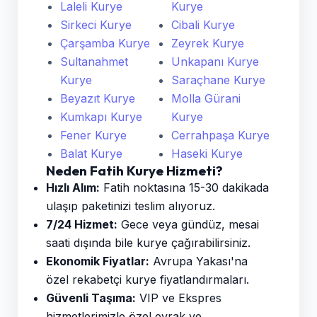
Laleli Kurye
Kurye
Sirkeci Kurye
Cibali Kurye
Çarşamba Kurye
Zeyrek Kurye
Sultanahmet
Unkapanı Kurye
Kurye
Saraçhane Kurye
Beyazıt Kurye
Molla Gürani
Kumkapı Kurye
Kurye
Fener Kurye
Cerrahpaşa Kurye
Balat Kurye
Haseki Kurye
Neden Fatih Kurye Hizmeti?
Hızlı Alım:
Fatih noktasına 15-30 dakikada
ulaşıp paketinizi teslim alıyoruz.
7/24 Hizmet:
Gece veya gündüz, mesai
saati dışında bile kurye çağırabilirsiniz.
Ekonomik Fiyatlar:
Avrupa Yakası'na
özel rekabetçi kurye fiyatlandırmaları.
Güvenli Taşıma:
VIP ve Ekspres
hizmetlerimizle özel evrak ve