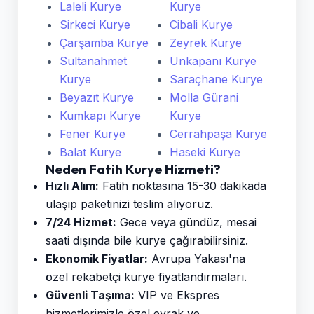
Laleli Kurye
Kurye
Sirkeci Kurye
Cibali Kurye
Çarşamba Kurye
Zeyrek Kurye
Sultanahmet
Unkapanı Kurye
Kurye
Saraçhane Kurye
Beyazıt Kurye
Molla Gürani
Kumkapı Kurye
Kurye
Fener Kurye
Cerrahpaşa Kurye
Balat Kurye
Haseki Kurye
Neden Fatih Kurye Hizmeti?
Hızlı Alım:
Fatih noktasına 15-30 dakikada
ulaşıp paketinizi teslim alıyoruz.
7/24 Hizmet:
Gece veya gündüz, mesai
saati dışında bile kurye çağırabilirsiniz.
Ekonomik Fiyatlar:
Avrupa Yakası'na
özel rekabetçi kurye fiyatlandırmaları.
Güvenli Taşıma:
VIP ve Ekspres
hizmetlerimizle özel evrak ve