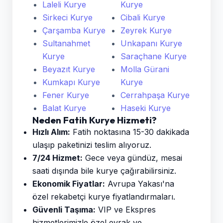
Laleli Kurye
Kurye
Sirkeci Kurye
Cibali Kurye
Çarşamba Kurye
Zeyrek Kurye
Sultanahmet
Unkapanı Kurye
Kurye
Saraçhane Kurye
Beyazıt Kurye
Molla Gürani
Kumkapı Kurye
Kurye
Fener Kurye
Cerrahpaşa Kurye
Balat Kurye
Haseki Kurye
Neden Fatih Kurye Hizmeti?
Hızlı Alım:
Fatih noktasına 15-30 dakikada
ulaşıp paketinizi teslim alıyoruz.
7/24 Hizmet:
Gece veya gündüz, mesai
saati dışında bile kurye çağırabilirsiniz.
Ekonomik Fiyatlar:
Avrupa Yakası'na
özel rekabetçi kurye fiyatlandırmaları.
Güvenli Taşıma:
VIP ve Ekspres
hizmetlerimizle özel evrak ve