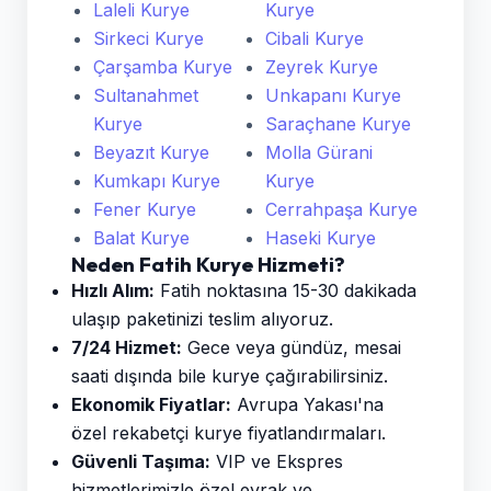
Laleli Kurye
Kurye
Sirkeci Kurye
Cibali Kurye
Çarşamba Kurye
Zeyrek Kurye
Sultanahmet
Unkapanı Kurye
Kurye
Saraçhane Kurye
Beyazıt Kurye
Molla Gürani
Kumkapı Kurye
Kurye
Fener Kurye
Cerrahpaşa Kurye
Balat Kurye
Haseki Kurye
Neden Fatih Kurye Hizmeti?
Hızlı Alım:
Fatih noktasına 15-30 dakikada
ulaşıp paketinizi teslim alıyoruz.
7/24 Hizmet:
Gece veya gündüz, mesai
saati dışında bile kurye çağırabilirsiniz.
Ekonomik Fiyatlar:
Avrupa Yakası'na
özel rekabetçi kurye fiyatlandırmaları.
Güvenli Taşıma:
VIP ve Ekspres
hizmetlerimizle özel evrak ve