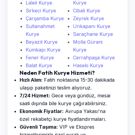
Laleli Kurye
Kurye
Sirkeci Kurye
Cibali Kurye
Çarşamba Kurye
Zeyrek Kurye
Sultanahmet
Unkapanı Kurye
Kurye
Saraçhane Kurye
Beyazıt Kurye
Molla Gürani
Kumkapı Kurye
Kurye
Fener Kurye
Cerrahpaşa Kurye
Balat Kurye
Haseki Kurye
Neden Fatih Kurye Hizmeti?
Hızlı Alım:
Fatih noktasına 15-30 dakikada
ulaşıp paketinizi teslim alıyoruz.
7/24 Hizmet:
Gece veya gündüz, mesai
saati dışında bile kurye çağırabilirsiniz.
Ekonomik Fiyatlar:
Avrupa Yakası'na
özel rekabetçi kurye fiyatlandırmaları.
Güvenli Taşıma:
VIP ve Ekspres
hizmetlerimizle özel evrak ve