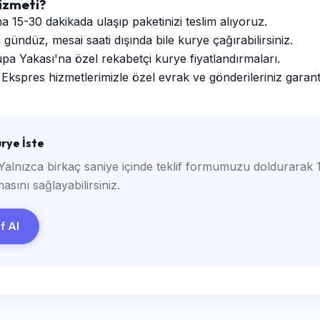
izmeti?
a 15-30 dakikada ulaşıp paketinizi teslim alıyoruz.
ündüz, mesai saati dışında bile kurye çağırabilirsiniz.
a Yakası'na özel rekabetçi kurye fiyatlandırmaları.
Ekspres hizmetlerimizle özel evrak ve gönderileriniz garantili
rye İste
Yalnızca birkaç saniye içinde teklif formumuzu doldurarak 1
asını sağlayabilirsiniz.
if Al