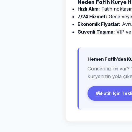
Neden Fatih Kurye H
Hızlı Alım:
Fatih noktasın
7/24 Hizmet:
Gece veya g
Ekonomik Fiyatlar:
Avrup
Güvenli Taşıma:
VIP ve 
Hemen Fatih'den Ku
Gönderiniz mi var? 
kuryenizin yola çıkm
Fatih İçin Tekl