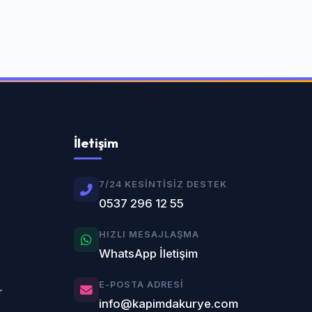
İletişim
7/24 KESINTISIZ DESTEK
0537 296 12 55
HIZLI MESAJLAŞMA
WhatsApp İletişim
E-POSTA ADRESI
r
info@kapimdakurye.com