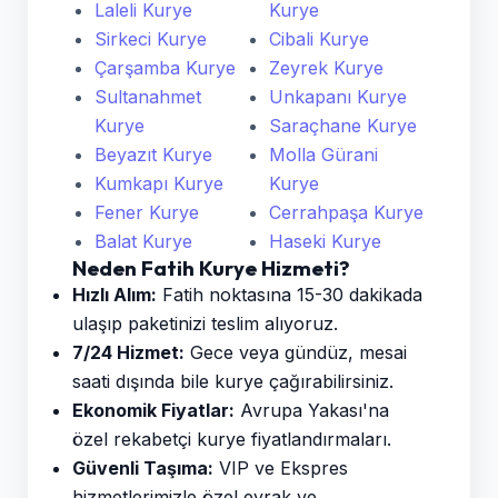
Laleli Kurye
Kurye
Sirkeci Kurye
Cibali Kurye
Çarşamba Kurye
Zeyrek Kurye
Sultanahmet
Unkapanı Kurye
Kurye
Saraçhane Kurye
Beyazıt Kurye
Molla Gürani
Kumkapı Kurye
Kurye
Fener Kurye
Cerrahpaşa Kurye
Balat Kurye
Haseki Kurye
Neden Fatih Kurye Hizmeti?
Hızlı Alım:
Fatih noktasına 15-30 dakikada
ulaşıp paketinizi teslim alıyoruz.
7/24 Hizmet:
Gece veya gündüz, mesai
saati dışında bile kurye çağırabilirsiniz.
Ekonomik Fiyatlar:
Avrupa Yakası'na
özel rekabetçi kurye fiyatlandırmaları.
Güvenli Taşıma:
VIP ve Ekspres
hizmetlerimizle özel evrak ve