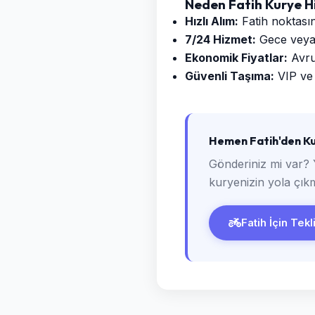
Neden Fatih Kurye H
Hızlı Alım:
Fatih noktasın
7/24 Hizmet:
Gece veya g
Ekonomik Fiyatlar:
Avrup
Güvenli Taşıma:
VIP ve 
Hemen Fatih'den Ku
Gönderiniz mi var? 
kuryenizin yola çıkm
Fatih İçin Tekl