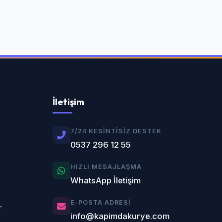
İletişim
7/24 KESINTISIZ DESTEK
0537 296 12 55
HIZLI MESAJLAŞMA
WhatsApp İletişim
E-POSTA ADRESI
r
info@kapimdakurye.com