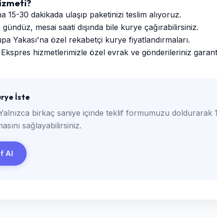
izmeti?
a 15-30 dakikada ulaşıp paketinizi teslim alıyoruz.
ündüz, mesai saati dışında bile kurye çağırabilirsiniz.
a Yakası'na özel rekabetçi kurye fiyatlandırmaları.
Ekspres hizmetlerimizle özel evrak ve gönderileriniz garantili
rye İste
Yalnızca birkaç saniye içinde teklif formumuzu doldurarak 1
asını sağlayabilirsiniz.
if Al