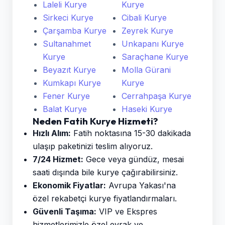
Laleli Kurye
Kurye
Sirkeci Kurye
Cibali Kurye
Çarşamba Kurye
Zeyrek Kurye
Sultanahmet
Unkapanı Kurye
Kurye
Saraçhane Kurye
Beyazıt Kurye
Molla Gürani
Kumkapı Kurye
Kurye
Fener Kurye
Cerrahpaşa Kurye
Balat Kurye
Haseki Kurye
Neden Fatih Kurye Hizmeti?
Hızlı Alım:
Fatih noktasına 15-30 dakikada
ulaşıp paketinizi teslim alıyoruz.
7/24 Hizmet:
Gece veya gündüz, mesai
saati dışında bile kurye çağırabilirsiniz.
Ekonomik Fiyatlar:
Avrupa Yakası'na
özel rekabetçi kurye fiyatlandırmaları.
Güvenli Taşıma:
VIP ve Ekspres
hizmetlerimizle özel evrak ve