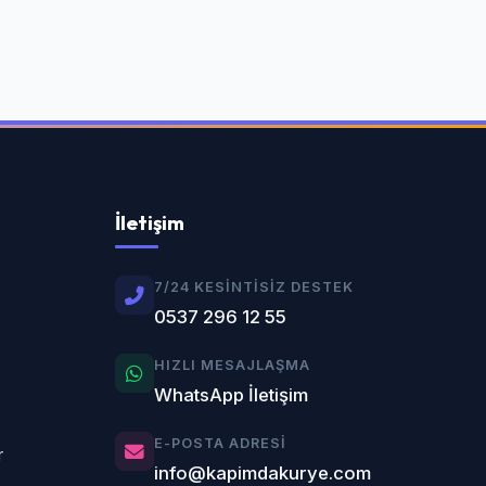
İletişim
7/24 KESINTISIZ DESTEK
0537 296 12 55
HIZLI MESAJLAŞMA
WhatsApp İletişim
E-POSTA ADRESI
r
info@kapimdakurye.com