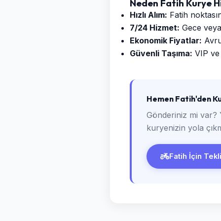
Neden Fatih Kurye H
Hızlı Alım:
Fatih noktasın
7/24 Hizmet:
Gece veya g
Ekonomik Fiyatlar:
Avrup
Güvenli Taşıma:
VIP ve 
Hemen Fatih'den Ku
Gönderiniz mi var? 
kuryenizin yola çıkm
Fatih İçin Tekl