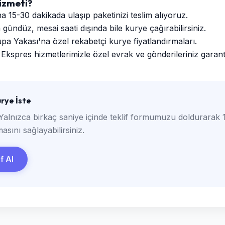
izmeti?
a 15-30 dakikada ulaşıp paketinizi teslim alıyoruz.
ündüz, mesai saati dışında bile kurye çağırabilirsiniz.
a Yakası'na özel rekabetçi kurye fiyatlandırmaları.
Ekspres hizmetlerimizle özel evrak ve gönderileriniz garantili
rye İste
Yalnızca birkaç saniye içinde teklif formumuzu doldurarak 1
asını sağlayabilirsiniz.
if Al