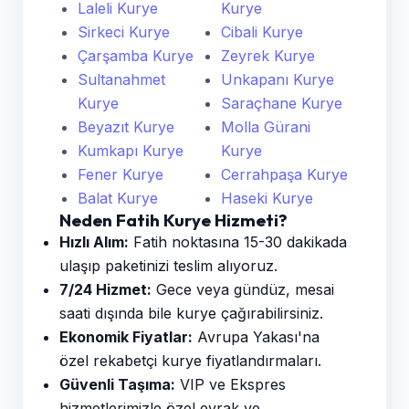
Laleli Kurye
Kurye
Sirkeci Kurye
Cibali Kurye
Çarşamba Kurye
Zeyrek Kurye
Sultanahmet
Unkapanı Kurye
Kurye
Saraçhane Kurye
Beyazıt Kurye
Molla Gürani
Kumkapı Kurye
Kurye
Fener Kurye
Cerrahpaşa Kurye
Balat Kurye
Haseki Kurye
Neden Fatih Kurye Hizmeti?
Hızlı Alım:
Fatih noktasına 15-30 dakikada
ulaşıp paketinizi teslim alıyoruz.
7/24 Hizmet:
Gece veya gündüz, mesai
saati dışında bile kurye çağırabilirsiniz.
Ekonomik Fiyatlar:
Avrupa Yakası'na
özel rekabetçi kurye fiyatlandırmaları.
Güvenli Taşıma:
VIP ve Ekspres
hizmetlerimizle özel evrak ve