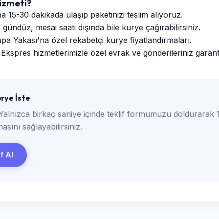
izmeti?
a 15-30 dakikada ulaşıp paketinizi teslim alıyoruz.
ündüz, mesai saati dışında bile kurye çağırabilirsiniz.
a Yakası'na özel rekabetçi kurye fiyatlandırmaları.
Ekspres hizmetlerimizle özel evrak ve gönderileriniz garantili
rye İste
Yalnızca birkaç saniye içinde teklif formumuzu doldurarak 1
asını sağlayabilirsiniz.
if Al