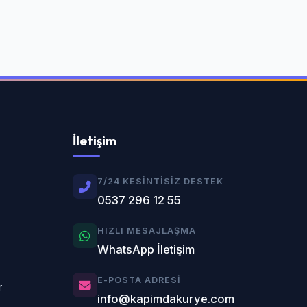
İletişim
7/24 KESINTISIZ DESTEK
0537 296 12 55
HIZLI MESAJLAŞMA
WhatsApp İletişim
E-POSTA ADRESI
r
info@kapimdakurye.com