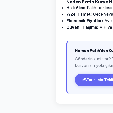
Neden Fatih Kurye H
Hızlı Alım:
Fatih noktasın
7/24 Hizmet:
Gece veya g
Ekonomik Fiyatlar:
Avrup
Güvenli Taşıma:
VIP ve 
Hemen Fatih'den Ku
Gönderiniz mi var? 
kuryenizin yola çıkm
Fatih İçin Tekl