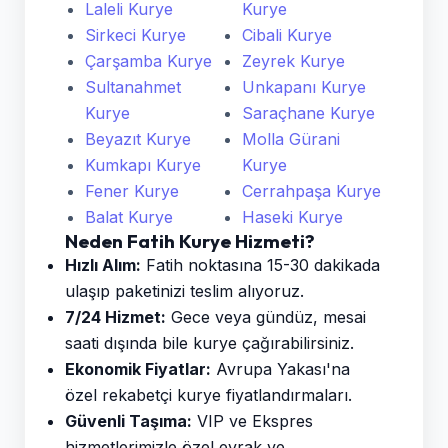
Laleli Kurye
Kurye
Sirkeci Kurye
Cibali Kurye
Çarşamba Kurye
Zeyrek Kurye
Sultanahmet
Unkapanı Kurye
Kurye
Saraçhane Kurye
Beyazıt Kurye
Molla Gürani
Kumkapı Kurye
Kurye
Fener Kurye
Cerrahpaşa Kurye
Balat Kurye
Haseki Kurye
Neden Fatih Kurye Hizmeti?
Hızlı Alım:
Fatih noktasına 15-30 dakikada
ulaşıp paketinizi teslim alıyoruz.
7/24 Hizmet:
Gece veya gündüz, mesai
saati dışında bile kurye çağırabilirsiniz.
Ekonomik Fiyatlar:
Avrupa Yakası'na
özel rekabetçi kurye fiyatlandırmaları.
Güvenli Taşıma:
VIP ve Ekspres
hizmetlerimizle özel evrak ve