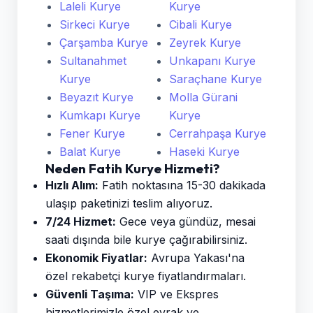
Laleli Kurye
Kurye
Sirkeci Kurye
Cibali Kurye
Çarşamba Kurye
Zeyrek Kurye
Sultanahmet
Unkapanı Kurye
Kurye
Saraçhane Kurye
Beyazıt Kurye
Molla Gürani
Kumkapı Kurye
Kurye
Fener Kurye
Cerrahpaşa Kurye
Balat Kurye
Haseki Kurye
Neden Fatih Kurye Hizmeti?
Hızlı Alım:
Fatih noktasına 15-30 dakikada
ulaşıp paketinizi teslim alıyoruz.
7/24 Hizmet:
Gece veya gündüz, mesai
saati dışında bile kurye çağırabilirsiniz.
Ekonomik Fiyatlar:
Avrupa Yakası'na
özel rekabetçi kurye fiyatlandırmaları.
Güvenli Taşıma:
VIP ve Ekspres
hizmetlerimizle özel evrak ve