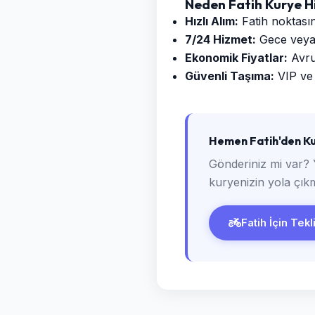
Neden Fatih Kurye H
Hızlı Alım:
Fatih noktasın
7/24 Hizmet:
Gece veya g
Ekonomik Fiyatlar:
Avrup
Güvenli Taşıma:
VIP ve 
Hemen Fatih'den Ku
Gönderiniz mi var? 
kuryenizin yola çıkm
Fatih İçin Tekl