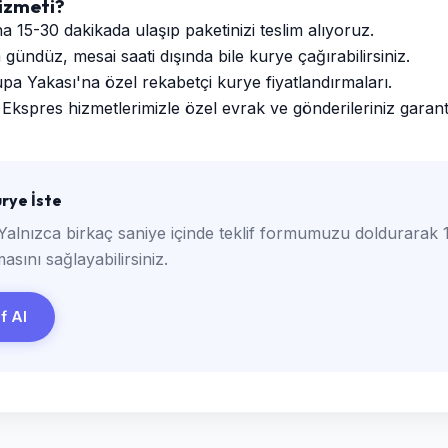
izmeti?
a 15-30 dakikada ulaşıp paketinizi teslim alıyoruz.
ündüz, mesai saati dışında bile kurye çağırabilirsiniz.
a Yakası'na özel rekabetçi kurye fiyatlandırmaları.
Ekspres hizmetlerimizle özel evrak ve gönderileriniz garantili
rye İste
Yalnızca birkaç saniye içinde teklif formumuzu doldurarak 1
asını sağlayabilirsiniz.
if Al