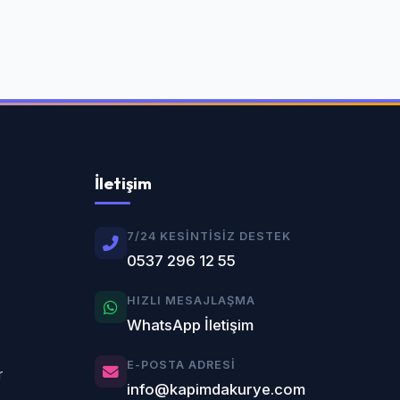
İletişim
7/24 KESINTISIZ DESTEK
0537 296 12 55
HIZLI MESAJLAŞMA
WhatsApp İletişim
E-POSTA ADRESI
r
info@kapimdakurye.com