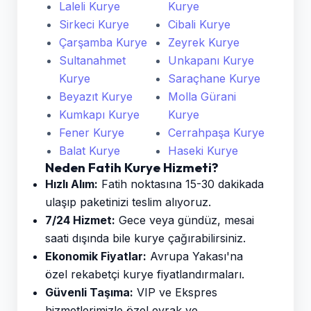
Laleli Kurye
Kurye
Sirkeci Kurye
Cibali Kurye
Çarşamba Kurye
Zeyrek Kurye
Sultanahmet
Unkapanı Kurye
Kurye
Saraçhane Kurye
Beyazıt Kurye
Molla Gürani
Kumkapı Kurye
Kurye
Fener Kurye
Cerrahpaşa Kurye
Balat Kurye
Haseki Kurye
Neden Fatih Kurye Hizmeti?
Hızlı Alım:
Fatih noktasına 15-30 dakikada
ulaşıp paketinizi teslim alıyoruz.
7/24 Hizmet:
Gece veya gündüz, mesai
saati dışında bile kurye çağırabilirsiniz.
Ekonomik Fiyatlar:
Avrupa Yakası'na
özel rekabetçi kurye fiyatlandırmaları.
Güvenli Taşıma:
VIP ve Ekspres
hizmetlerimizle özel evrak ve