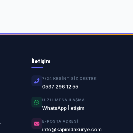
İletişim
7/24 KESINTISIZ DESTEK
0537 296 12 55
HIZLI MESAJLAŞMA
WhatsApp İletişim
E-POSTA ADRESI
r
info@kapimdakurye.com