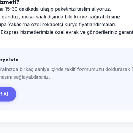
izmeti?
a 15-30 dakikada ulaşıp paketinizi teslim alıyoruz.
ündüz, mesai saati dışında bile kurye çağırabilirsiniz.
a Yakası'na özel rekabetçi kurye fiyatlandırmaları.
Ekspres hizmetlerimizle özel evrak ve gönderileriniz garantili
rye İste
Yalnızca birkaç saniye içinde teklif formumuzu doldurarak 1
asını sağlayabilirsiniz.
if Al