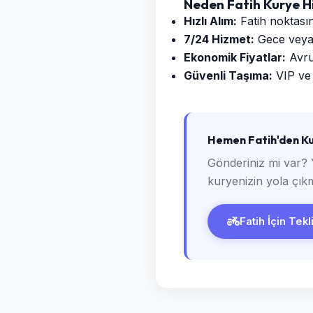
Neden Fatih Kurye H
Hızlı Alım:
Fatih noktasın
7/24 Hizmet:
Gece veya g
Ekonomik Fiyatlar:
Avrup
Güvenli Taşıma:
VIP ve 
Hemen Fatih'den Ku
Gönderiniz mi var? 
kuryenizin yola çıkm
Fatih İçin Tekl