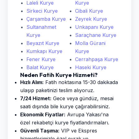
Laleli Kurye
Kurye
Sirkeci Kurye
Cibali Kurye
Çarşamba Kurye
Zeyrek Kurye
Sultanahmet
Unkapanı Kurye
Kurye
Saraçhane Kurye
Beyazıt Kurye
Molla Gürani
Kumkapı Kurye
Kurye
Fener Kurye
Cerrahpaşa Kurye
Balat Kurye
Haseki Kurye
Neden Fatih Kurye Hizmeti?
Hızlı Alım:
Fatih noktasına 15-30 dakikada
ulaşıp paketinizi teslim alıyoruz.
7/24 Hizmet:
Gece veya gündüz, mesai
saati dışında bile kurye çağırabilirsiniz.
Ekonomik Fiyatlar:
Avrupa Yakası'na
özel rekabetçi kurye fiyatlandırmaları.
Güvenli Taşıma:
VIP ve Ekspres
hizmetlerimizle özel evrak ve