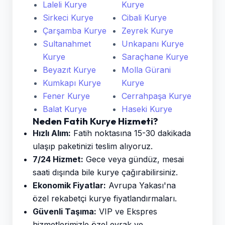
Laleli Kurye
Kurye
Sirkeci Kurye
Cibali Kurye
Çarşamba Kurye
Zeyrek Kurye
Sultanahmet
Unkapanı Kurye
Kurye
Saraçhane Kurye
Beyazıt Kurye
Molla Gürani
Kumkapı Kurye
Kurye
Fener Kurye
Cerrahpaşa Kurye
Balat Kurye
Haseki Kurye
Neden Fatih Kurye Hizmeti?
Hızlı Alım:
Fatih noktasına 15-30 dakikada
ulaşıp paketinizi teslim alıyoruz.
7/24 Hizmet:
Gece veya gündüz, mesai
saati dışında bile kurye çağırabilirsiniz.
Ekonomik Fiyatlar:
Avrupa Yakası'na
özel rekabetçi kurye fiyatlandırmaları.
Güvenli Taşıma:
VIP ve Ekspres
hizmetlerimizle özel evrak ve