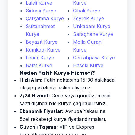
Laleli Kurye
Kurye
Sirkeci Kurye
Cibali Kurye
Çarşamba Kurye
Zeyrek Kurye
Sultanahmet
Unkapanı Kurye
Kurye
Saraçhane Kurye
Beyazıt Kurye
Molla Gürani
Kumkapı Kurye
Kurye
Fener Kurye
Cerrahpaşa Kurye
Balat Kurye
Haseki Kurye
Neden Fatih Kurye Hizmeti?
Hızlı Alım:
Fatih noktasına 15-30 dakikada
ulaşıp paketinizi teslim alıyoruz.
7/24 Hizmet:
Gece veya gündüz, mesai
saati dışında bile kurye çağırabilirsiniz.
Ekonomik Fiyatlar:
Avrupa Yakası'na
özel rekabetçi kurye fiyatlandırmaları.
Güvenli Taşıma:
VIP ve Ekspres
hizmetlerimizle özel evrak ve