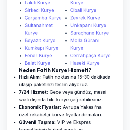
Laleli Kurye
Kurye
Sirkeci Kurye
Cibali Kurye
Çarşamba Kurye
Zeyrek Kurye
Sultanahmet
Unkapanı Kurye
Kurye
Saraçhane Kurye
Beyazıt Kurye
Molla Gürani
Kumkapı Kurye
Kurye
Fener Kurye
Cerrahpaşa Kurye
Balat Kurye
Haseki Kurye
Neden Fatih Kurye Hizmeti?
Hızlı Alım:
Fatih noktasına 15-30 dakikada
ulaşıp paketinizi teslim alıyoruz.
7/24 Hizmet:
Gece veya gündüz, mesai
saati dışında bile kurye çağırabilirsiniz.
Ekonomik Fiyatlar:
Avrupa Yakası'na
özel rekabetçi kurye fiyatlandırmaları.
Güvenli Taşıma:
VIP ve Ekspres
hizmetlerimizle özel evrak ve