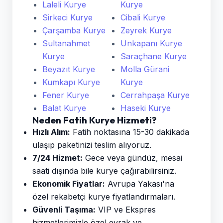
Laleli Kurye
Kurye
Sirkeci Kurye
Cibali Kurye
Çarşamba Kurye
Zeyrek Kurye
Sultanahmet
Unkapanı Kurye
Kurye
Saraçhane Kurye
Beyazıt Kurye
Molla Gürani
Kumkapı Kurye
Kurye
Fener Kurye
Cerrahpaşa Kurye
Balat Kurye
Haseki Kurye
Neden Fatih Kurye Hizmeti?
Hızlı Alım:
Fatih noktasına 15-30 dakikada
ulaşıp paketinizi teslim alıyoruz.
7/24 Hizmet:
Gece veya gündüz, mesai
saati dışında bile kurye çağırabilirsiniz.
Ekonomik Fiyatlar:
Avrupa Yakası'na
özel rekabetçi kurye fiyatlandırmaları.
Güvenli Taşıma:
VIP ve Ekspres
hizmetlerimizle özel evrak ve