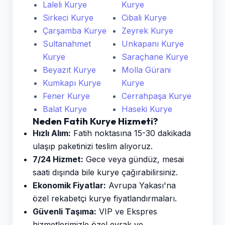
Laleli Kurye
Kurye
Sirkeci Kurye
Cibali Kurye
Çarşamba Kurye
Zeyrek Kurye
Sultanahmet
Unkapanı Kurye
Kurye
Saraçhane Kurye
Beyazıt Kurye
Molla Gürani
Kumkapı Kurye
Kurye
Fener Kurye
Cerrahpaşa Kurye
Balat Kurye
Haseki Kurye
Neden Fatih Kurye Hizmeti?
Hızlı Alım:
Fatih noktasına 15-30 dakikada
ulaşıp paketinizi teslim alıyoruz.
7/24 Hizmet:
Gece veya gündüz, mesai
saati dışında bile kurye çağırabilirsiniz.
Ekonomik Fiyatlar:
Avrupa Yakası'na
özel rekabetçi kurye fiyatlandırmaları.
Güvenli Taşıma:
VIP ve Ekspres
hizmetlerimizle özel evrak ve