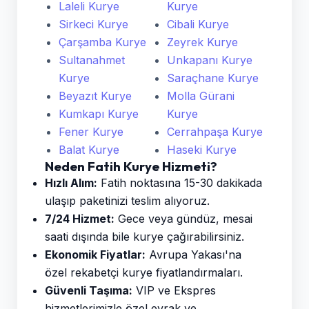
Laleli Kurye
Kurye
Sirkeci Kurye
Cibali Kurye
Çarşamba Kurye
Zeyrek Kurye
Sultanahmet
Unkapanı Kurye
Kurye
Saraçhane Kurye
Beyazıt Kurye
Molla Gürani
Kumkapı Kurye
Kurye
Fener Kurye
Cerrahpaşa Kurye
Balat Kurye
Haseki Kurye
Neden Fatih Kurye Hizmeti?
Hızlı Alım:
Fatih noktasına 15-30 dakikada
ulaşıp paketinizi teslim alıyoruz.
7/24 Hizmet:
Gece veya gündüz, mesai
saati dışında bile kurye çağırabilirsiniz.
Ekonomik Fiyatlar:
Avrupa Yakası'na
özel rekabetçi kurye fiyatlandırmaları.
Güvenli Taşıma:
VIP ve Ekspres
hizmetlerimizle özel evrak ve