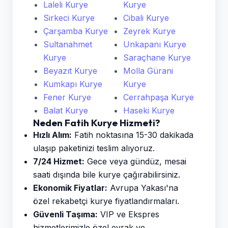
Laleli Kurye
Kurye
Sirkeci Kurye
Cibali Kurye
Çarşamba Kurye
Zeyrek Kurye
Sultanahmet
Unkapanı Kurye
Kurye
Saraçhane Kurye
Beyazıt Kurye
Molla Gürani
Kumkapı Kurye
Kurye
Fener Kurye
Cerrahpaşa Kurye
Balat Kurye
Haseki Kurye
Neden Fatih Kurye Hizmeti?
Hızlı Alım:
Fatih noktasına 15-30 dakikada
ulaşıp paketinizi teslim alıyoruz.
7/24 Hizmet:
Gece veya gündüz, mesai
saati dışında bile kurye çağırabilirsiniz.
Ekonomik Fiyatlar:
Avrupa Yakası'na
özel rekabetçi kurye fiyatlandırmaları.
Güvenli Taşıma:
VIP ve Ekspres
hizmetlerimizle özel evrak ve