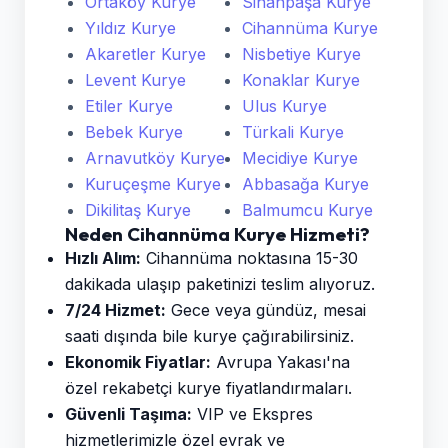
Ortaköy Kurye
Sinanpaşa Kurye
Yıldız Kurye
Cihannüma Kurye
Akaretler Kurye
Nisbetiye Kurye
Levent Kurye
Konaklar Kurye
Etiler Kurye
Ulus Kurye
Bebek Kurye
Türkali Kurye
Arnavutköy Kurye
Mecidiye Kurye
Kuruçeşme Kurye
Abbasağa Kurye
Dikilitaş Kurye
Balmumcu Kurye
Neden Cihannüma Kurye Hizmeti?
Hızlı Alım:
Cihannüma noktasına 15-30
dakikada ulaşıp paketinizi teslim alıyoruz.
7/24 Hizmet:
Gece veya gündüz, mesai
saati dışında bile kurye çağırabilirsiniz.
Ekonomik Fiyatlar:
Avrupa Yakası'na
özel rekabetçi kurye fiyatlandırmaları.
Güvenli Taşıma:
VIP ve Ekspres
hizmetlerimizle özel evrak ve