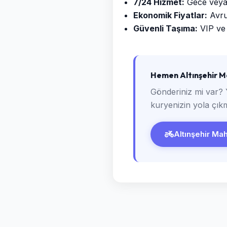
7/24 Hizmet:
Gece veya g
Ekonomik Fiyatlar:
Avrup
Güvenli Taşıma:
VIP ve 
Hemen Altınşehir Ma
Gönderiniz mi var? 
kuryenizin yola çıkm
Altınşehir Maha