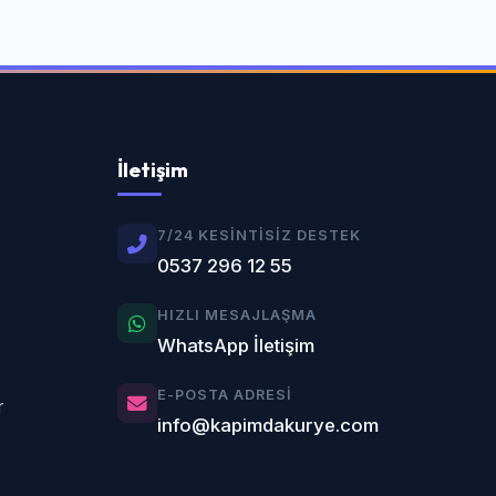
İletişim
7/24 KESINTISIZ DESTEK
0537 296 12 55
HIZLI MESAJLAŞMA
WhatsApp İletişim
E-POSTA ADRESI
r
info@kapimdakurye.com