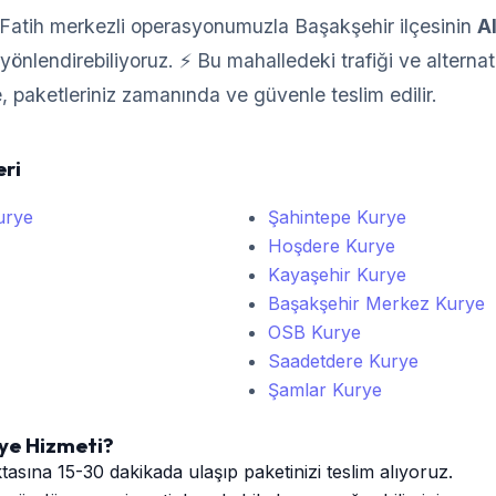
Fatih merkezli operasyonumuzla Başakşehir ilçesinin
A
önlendirebiliyoruz. ⚡ Bu mahalledeki trafiği ve alternatif
e, paketleriniz zamanında ve güvenle teslim edilir.
eri
urye
Şahintepe Kurye
Hoşdere Kurye
Kayaşehir Kurye
Başakşehir Merkez Kurye
OSB Kurye
Saadetdere Kurye
Şamlar Kurye
rye Hizmeti?
tasına 15-30 dakikada ulaşıp paketinizi teslim alıyoruz.