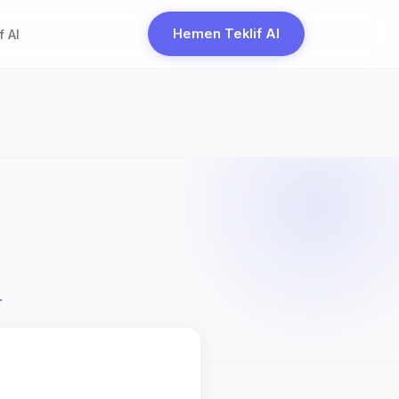
Hemen Teklif Al
f Al
.