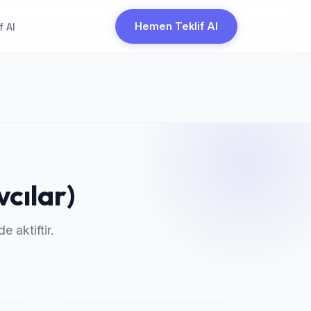
Hemen Teklif Al
f Al
cılar)
e aktiftir.