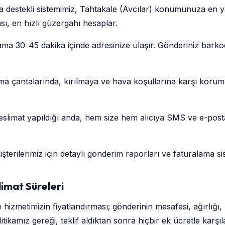
 destekli sistemimiz, Tahtakale (Avcılar) konumunuza en y
sı, en hızlı güzergahı hesaplar.
a 30-45 dakika içinde adresinize ulaşır. Gönderiniz barkod sis
ma çantalarında, kırılmaya ve hava koşullarına karşı korumal
eslimat yapıldığı anda, hem size hem alıcıya SMS ve e-posta bi
erilerimiz için detaylı gönderim raporları ve faturalama si
limat Süreleri
hizmetimizin fiyatlandırması; gönderinin mesafesi, ağırlığı,
olitikamız gereği, teklif aldıktan sonra hiçbir ek ücretle ka