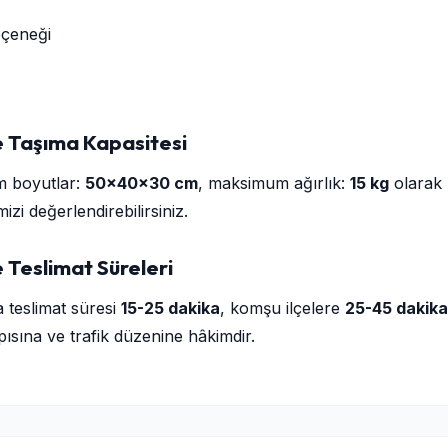
çeneği
e Taşıma Kapasitesi
m boyutlar:
50×40×30 cm
, maksimum ağırlık:
15 kg
olarak b
izi değerlendirebilirsiniz.
 Teslimat Süreleri
a teslimat süresi
15-25 dakika
, komşu ilçelere
25-45 dakika
ısına ve trafik düzenine hâkimdir.